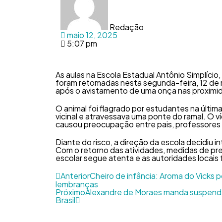
Redação
maio 12, 2025
5:07 pm
As aulas na Escola Estadual Antônio Simplício, 
foram retomadas nesta segunda-feira, 12 de 
após o avistamento de uma onça nas proximi
O animal foi flagrado por estudantes na últim
vicinal e atravessava uma ponte do ramal. O ví
causou preocupação entre pais, professores 
Diante do risco, a direção da escola decidiu i
Com o retorno das atividades, medidas de p
escolar segue atenta e as autoridades locais 
Anterior
Cheiro de infância: Aroma do Vicks 
lembranças
Próximo
Alexandre de Moraes manda suspender
Brasil