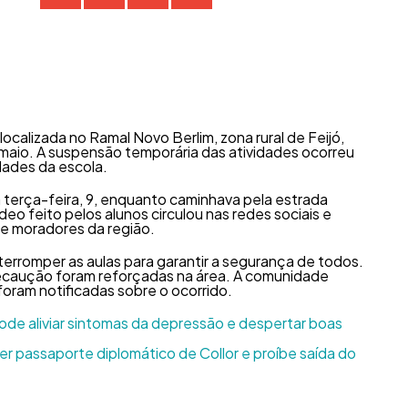
localizada no Ramal Novo Berlim, zona rural de Feijó,
maio. A suspensão temporária das atividades ocorreu
dades da escola.
a terça-feira, 9, enquanto caminhava pela estrada
deo feito pelos alunos circulou nas redes sociais e
e moradores da região.
nterromper as aulas para garantir a segurança de todos.
recaução foram reforçadas na área. A comunidade
foram notificadas sobre o ocorrido.
pode aliviar sintomas da depressão e despertar boas
 passaporte diplomático de Collor e proíbe saída do