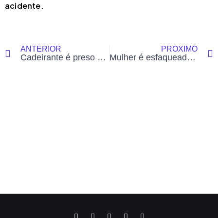
acidente.
ANTERIOR
PRÓXIMO
Cadeirante é preso por agressão à esposa e destruição de móveis em Cruzeiro do Sul, diz PM
Mulher é esfaqueada pelo companheiro durante briga em meio a bebedeira no bairro Jorge Lavocat