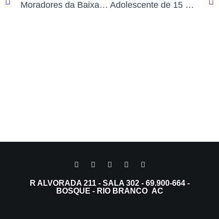
Moradores da Baixada da Sobral pedem que Centro POP não seja transferido para a comunidade local
Adolescente de 15 anos que havia desaparecido no Rio Acre em Brasiléia é encontrado sem vida por bombeiros
R ALVORADA 211 - SALA 302 - 69.900-664 -
BOSQUE - RIO BRANCO AC