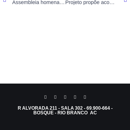
Assembleia homenageia 70 personalidades nos 50 anos da ExpoAcre, incluindo criador da Cavalgada
Projeto propõe acompanhamento contínuo da saúde de alunos em escolas públicas de Rio Branco
R ALVORADA 211 - SALA 302 - 69.900-664 -
BOSQUE - RIO BRANCO AC