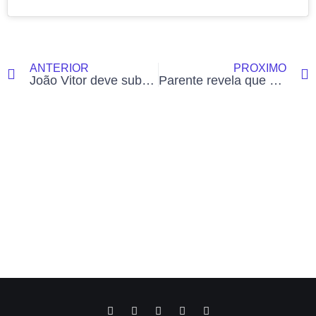
ANTERIOR
PRÓXIMO
João Vitor deve substituir Wendell Barbosa na Secretaria de Esportes de Rio Branco nos próximos dias
Parente revela que mulher que matou irmão com 37 facadas já havia tentado cometer o crime antes