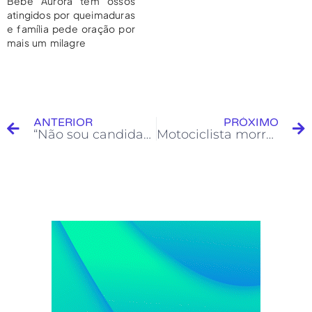
Bebê Aurora tem ossos
atingidos por queimaduras
e família pede oração por
mais um milagre
ANTERIOR
PRÓXIMO
“Não sou candidato, vamos discutir entre as forças do PT e anunciar um nome até o final do dia”
Motociclista morre ao colidir com cavalo solto na BR-364 em Cruzeiro do Sul; criança fica ferida