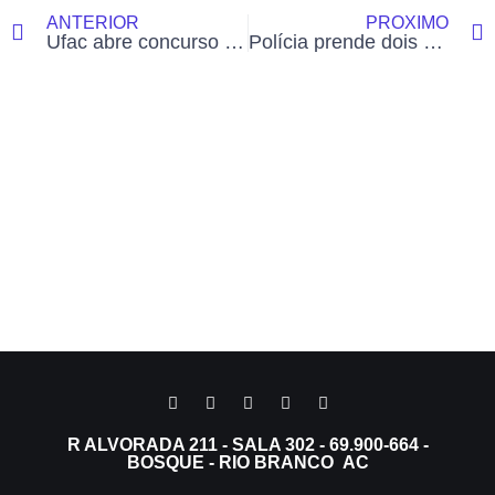
ANTERIOR
PRÓXIMO
Ufac abre concurso com 32 vagas e salários de até R$ 4.761,96; inscrições começam em 7 de julho
Polícia prende dois homens após disparos e perseguição em área residencial de Rio Branco nesta madrugada
R ALVORADA 211 - SALA 302 - 69.900-664 -
BOSQUE - RIO BRANCO AC