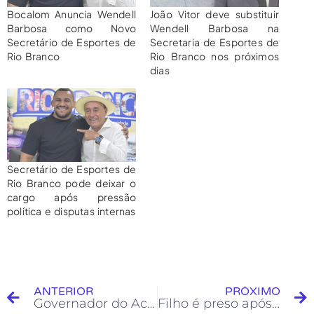
Bocalom Anuncia Wendell
João Vitor deve substituir
Barbosa como Novo
Wendell Barbosa na
Secretário de Esportes de
Secretaria de Esportes de
Rio Branco
Rio Branco nos próximos
dias
Secretário de Esportes de
Rio Branco pode deixar o
cargo após pressão
política e disputas internas
ANTERIOR
PRÓXIMO
Governador do Acre diz que precisa de “brecha na lei” para atender demandas de sindicatos do Estado
Filho é preso após manter mãe idosa e irmã trancadas em casa sob maus-tratos e condições insalubres