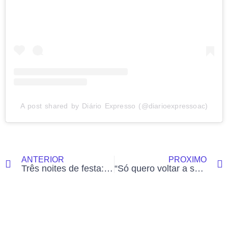
A post shared by Diário Expresso (@diarioexpressoac)
ANTERIOR
PRÓXIMO
Três noites de festa: Arraiá do Bahia Velha começa nesta sexta e promete ser o maior da comunidade
“Só quero voltar a ser feliz”: menina de 12 anos relata abusos e suspeito é preso pela polícia no Acre