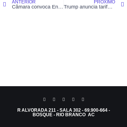
ANTERIOR
PRÓXIMO
Câmara convoca Energisa para explicar falha em ligação elétrica que cancelou ação do Hemoacre
Trump anuncia tarifa de 50% sobre produtos brasileiros e dólar fecha acima de R$ 5,50 com bolsa em queda
R ALVORADA 211 - SALA 302 - 69.900-664 -
BOSQUE - RIO BRANCO AC