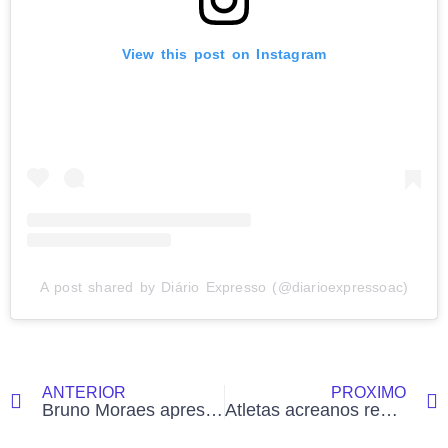
View this post on Instagram
A post shared by Diário Expresso (@diarioexpressoac)
ANTERIOR
PRÓXIMO
Bruno Moraes apresenta projeto de lei que garante meia-entrada a trabalhadores terceirizados de Rio Branco
Atletas acreanos representam o estado na disputa do Troféu Doutor Milton Medeiros de Natação no Ceará