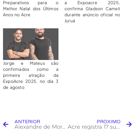
Preparativos para o
a Expoacre 2025,
Melhor Natal dos Últimos
confirma Gladson Cameli
Anos no Acre
durante anúncio oficial no
Juruá
Jorge e Mateus são
confirmados como a
primeira atração da
ExpoAcre 2025, no dia 3
de agosto
ANTERIOR
PRÓXIMO
Alexandre de Moraes afirma que Bolsonaro e Eduardo atuaram juntos de forma dolosa e criminosa
Acre registra 17 suspeitas de sarampo; estado de emergência é decretado por risco de reintrodução