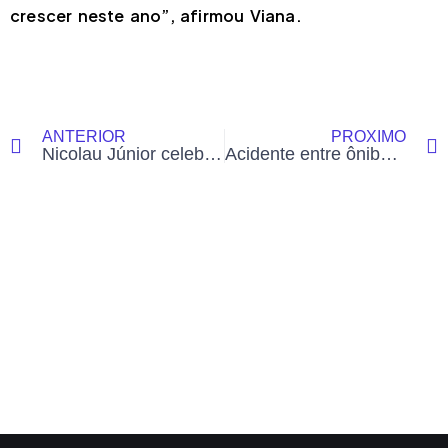
crescer neste ano”, afirmou Viana.
ANTERIOR
PRÓXIMO
Nicolau Júnior celebra anúncio de investimentos federais para reconstrução da BR 364: “Uma vitória da nossa população”
Acidente entre ônibus e carreta deixa 11 mortos e 46 feridos na BR-163 em Mato Grosso