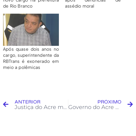
de Rio Branco
assédio moral
Após quase dois anos no
cargo, superintendente da
RBTrans é exonerado em
meio a polêmicas
ANTERIOR
PRÓXIMO
Justiça do Acre mantém pena de 45 anos para homem que matou jovem e feriu irmão da vítima
Governo do Acre divulga resultado final do curso de formação para agente de polícia penal