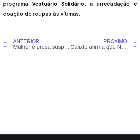
programa
Vestuário Solidário
, a arrecadação e
doação de roupas às vítimas.
ANTERIOR
PRÓXIMO
Mulher é presa suspeita de assassinar o marido no interior do Acre
Calixto afirma que Naluh deve atuar como conselheira do TCE e não como ativista político