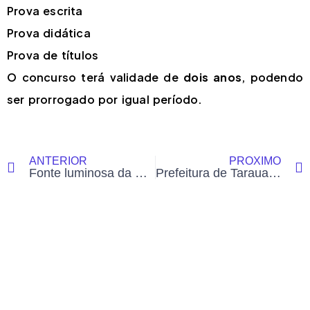
Prova escrita
Prova didática
Prova de títulos
O concurso terá validade de
dois anos
, podendo
ser prorrogado por igual período.
ANTERIOR
PRÓXIMO
Fonte luminosa da Praça da Revolução é demolida menos de um ano após inauguração em Rio Branco
Prefeitura de Tarauacá lança seletivo com vagas e salários de até R$ 8 mil