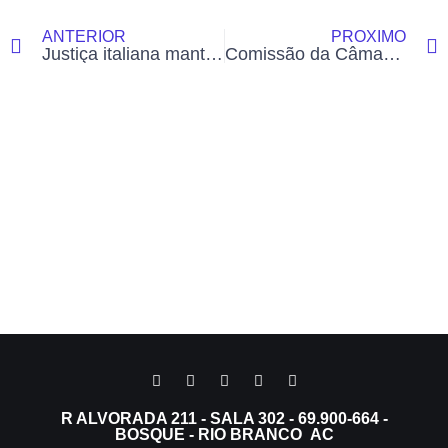
ANTERIOR
PRÓXIMO
Justiça italiana mantém Carla Zambelli presa e aponta ‘grau máximo’ de risco de fuga
Comissão da Câmara leva denúncia de assédio na RBTrans ao Ministério Público
R ALVORADA 211 - SALA 302 - 69.900-664 -
BOSQUE - RIO BRANCO AC