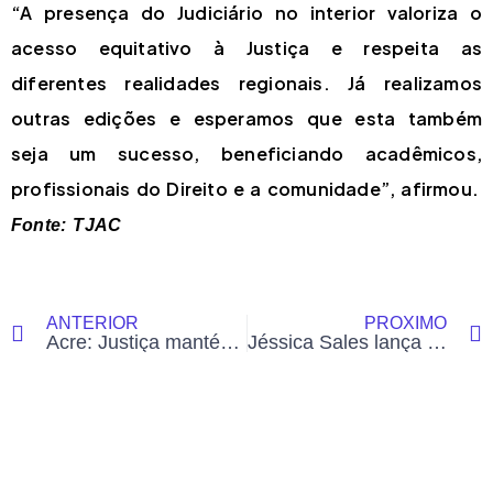
“A presença do Judiciário no interior valoriza o
acesso equitativo à Justiça e respeita as
diferentes realidades regionais. Já realizamos
outras edições e esperamos que esta também
seja um sucesso, beneficiando acadêmicos,
profissionais do Direito e a comunidade”, afirmou.
Fonte: TJAC
ANTERIOR
PRÓXIMO
Acre: Justiça mantém preso acusado de torturar indígena em Tarauacá
Jéssica Sales lança pré-candidatura ao Senado e defende novo ciclo no MDB