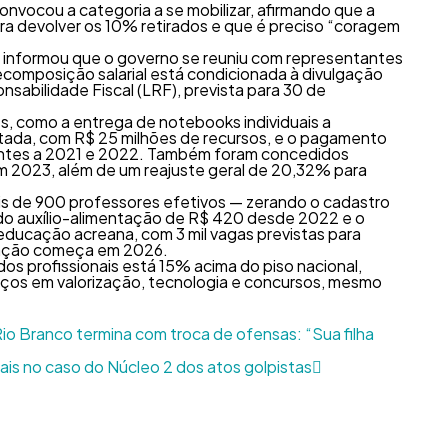
convocou a categoria a se mobilizar, afirmando que a
ra devolver os 10% retirados e que é preciso “coragem
 informou que o governo se reuniu com representantes
recomposição salarial está condicionada à divulgação
nsabilidade Fiscal (LRF), prevista para 30 de
s, como a entrega de notebooks individuais a
ada, com R$ 25 milhões de recursos, e o pagamento
entes a 2021 e 2022. Também foram concedidos
 2023, além de um reajuste geral de 20,32% para
s de 900 professores efetivos — zerando o cadastro
 do auxílio-alimentação de R$ 420 desde 2022 e o
educação acreana, com 3 mil vagas previstas para
cação começa em 2026.
dos profissionais está 15% acima do piso nacional,
ços em valorização, tecnologia e concursos, mesmo
io Branco termina com troca de ofensas: “Sua filha
ais no caso do Núcleo 2 dos atos golpistas