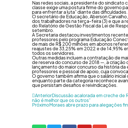
Nas redes sociais, a presidente do sindicato 
classe exige uma postura firme do governo pa
para enfrentar a luta” diante das dificuldades.
O secretário de Educação, Aberson Carvalho,
dos trabalhadores na terça-feira (3) e que a 
do Relatório de Gestão Fiscal da Lei de Respo
setembro.
A Secretaria destacou investimentos recente
professores pelo programa Educação Conect
de mais de R$ 200 milhões em abonos refer
reajustes de 33,25% em 2022 e de 14,95% em
todos os servidores.
Outras medidas incluem a contratação de mai
de reserva do concurso de 2018 —, a criação
lançamento do maior concurso da história da 
professores e pessoal de apoio, cuja convo
O governo também afirma que o salário inicial 
enquanto parte da categoria reconhece avan
que persistam desafios e reivindicações.
Anterior
Discussão acalorada em creche de R
não é melhor que os outros”
Próximo
Moraes abre prazo para alegações fin