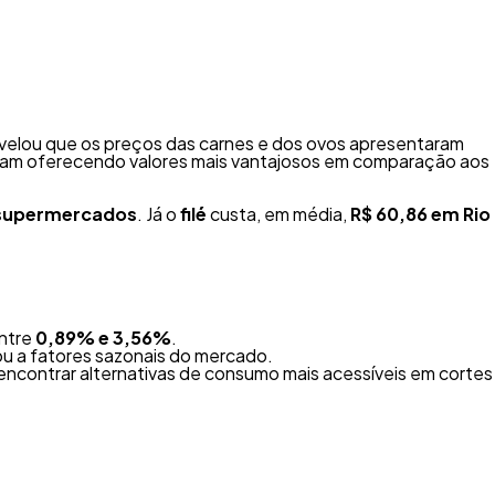
 revelou que os preços das carnes e dos ovos apresentaram
am oferecendo valores mais vantajosos em comparação aos
 supermercados
. Já o
filé
custa, em média,
R$ 60,86 em Rio
entre
0,89% e 3,56%
.
ou a fatores sazonais do mercado.
 encontrar alternativas de consumo mais acessíveis em cortes