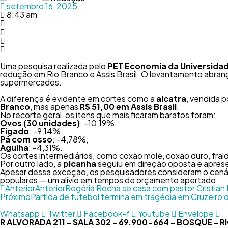
setembro 16, 2025
8:43 am
Uma pesquisa realizada pelo
PET Economia da Universidad
redução em Rio Branco e Assis Brasil. O levantamento abra
supermercados.
A diferença é evidente em cortes como a
alcatra
, vendida 
Branco
, mas apenas
R$ 51,00 em Assis Brasil
.
No recorte geral, os itens que mais ficaram baratos foram:
Ovos (30 unidades)
: -10,19%;
Fígado
: -9,14%;
Pá com osso
: -4,78%;
Agulha
: -4,31%.
Os cortes intermediários, como coxão mole, coxão duro, fral
Por outro lado, a
picanha
seguiu em direção oposta e apre
Apesar dessa exceção, os pesquisadores consideram o cená
populares — um alívio em tempos de orçamento apertado.
Anterior
Anterior
Rogéria Rocha se casa com pastor Cristian 
Próximo
Partida de futebol termina em tragédia em Cruzeiro 
Whatsapp
Twitter
Facebook-f
Youtube
Envelope
R ALVORADA 211 - SALA 302 - 69.900-664 - BOSQUE - 