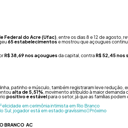
e Federal do Acre (Ufac)
, entre os dias 8 e 12 de agosto,
ngeu
65 estabelecimentos
e mostrou que açougues continu
por
R$ 38,69 nos açougues
da capital, contra
R$ 52,45 nos
dinha, patinho e músculo, também registraram leve redução, 
sentou
alta de 5,51%
, movimento atribuído à maior demanda 
rio
positivo e estável
para o setor, já que as famílias podem
Felicidade em cerimônia intimista em Rio Branco
do Sul; jogador está em estado gravíssimo
Próximo
RIO BRANCO AC