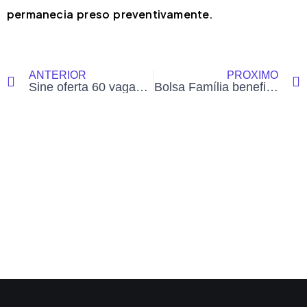
permanecia preso preventivamente.
ANTERIOR
PRÓXIMO
Sine oferta 60 vagas de emprego nesta sexta-feira (19) em Rio Branco
Bolsa Família beneficia mais de 124 mil famílias no Acre em setembro; veja calendário de pagamentos