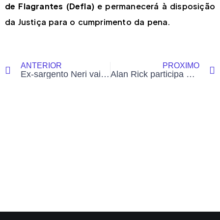
de Flagrantes (Defla)
e permanecerá à disposição
da Justiça para o cumprimento da pena.
ANTERIOR
PRÓXIMO
Ex-sargento Neri vai a júri popular na segunda por tentativa de homicídio
Alan Rick participa de reunião com MDB e debate alianças para 2026