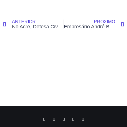
ANTERIOR
PRÓXIMO
No Acre, Defesa Civil testa alerta de desastres com envio automático de mensagens para celulares
Empresário André Borges é solto após decisão do TJ-AC em investigação sobre tráfico e lavagem de dinheiro