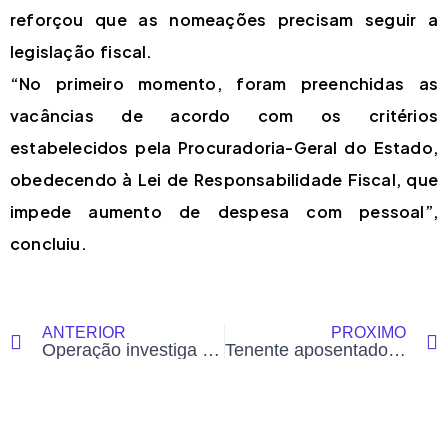
reforçou que as nomeações precisam seguir a
legislação fiscal.
“No primeiro momento, foram preenchidas as
vacâncias de acordo com os critérios
estabelecidos pela Procuradoria-Geral do Estado,
obedecendo à Lei de Responsabilidade Fiscal, que
impede aumento de despesa com pessoal”,
concluiu.
ANTERIOR
PRÓXIMO
Operação investiga tráfico em presídio no AC; 100 kg de drogas foram apreendidos em um mês
Tenente aposentado da PM mata esposa com três tiros na frente das filhas em Rio Branco