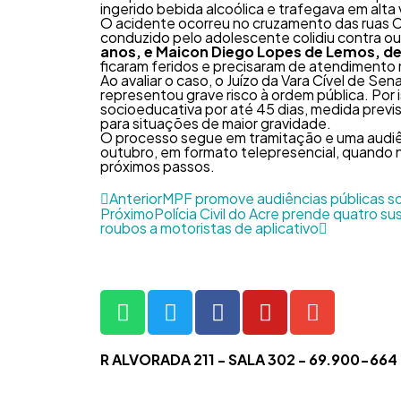
ingerido bebida alcoólica e trafegava em alta
O acidente ocorreu no cruzamento das ruas C
conduzido pelo adolescente colidiu contra ou
anos, e Maicon Diego Lopes de Lemos, d
ficaram feridos e precisaram de atendimento
Ao avaliar o caso, o Juízo da Vara Cível de S
representou grave risco à ordem pública. Por 
socioeducativa por até 45 dias, medida previ
para situações de maior gravidade.
O processo segue em tramitação e uma audiên
outubro, em formato telepresencial, quando 
próximos passos.
Anterior
MPF promove audiências públicas so
Próximo
Polícia Civil do Acre prende quatro 
roubos a motoristas de aplicativo
R ALVORADA 211 - SALA 302 - 69.900-66