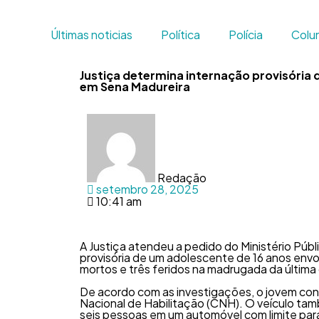
Últimas noticias
Política
Polícia
Colun
Justiça determina internação provisória
em Sena Madureira
Redação
setembro 28, 2025
10:41 am
A Justiça atendeu a pedido do Ministério Púb
provisória de um adolescente de 16 anos envo
mortos e três feridos na madrugada da última 
De acordo com as investigações, o jovem cond
Nacional de Habilitação (CNH). O veículo t
seis pessoas em um automóvel com limite para