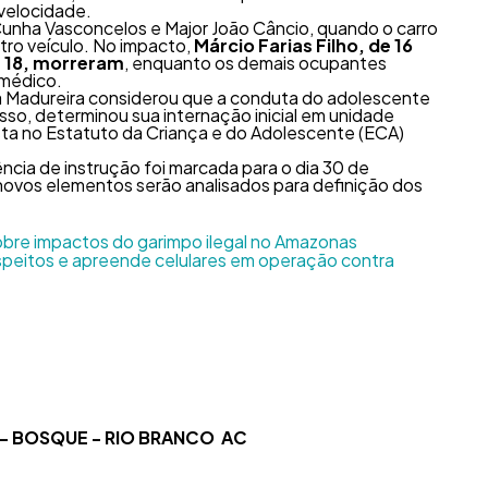
 velocidade.
unha Vasconcelos e Major João Câncio, quando o carro
tro veículo. No impacto,
Márcio Farias Filho, de 16
e 18, morreram
, enquanto os demais ocupantes
 médico.
ena Madureira considerou que a conduta do adolescente
isso, determinou sua internação inicial em unidade
sta no Estatuto da Criança e do Adolescente (ECA)
cia de instrução foi marcada para o dia 30 de
novos elementos serão analisados para definição dos
bre impactos do garimpo ilegal no Amazonas
suspeitos e apreende celulares em operação contra
4 - BOSQUE - RIO BRANCO AC