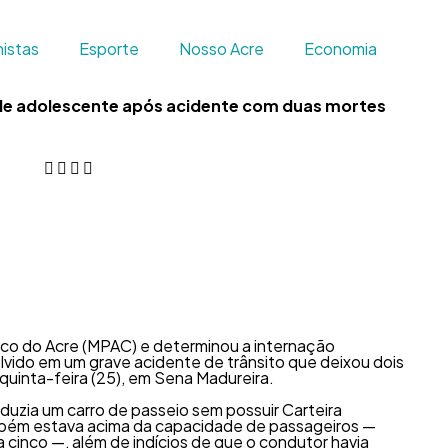
istas
Esporte
Nosso Acre
Economia
 de adolescente após acidente com duas mortes
lico do Acre (MPAC) e determinou a internação
lvido em um grave acidente de trânsito que deixou dois
quinta-feira (25), em Sena Madureira.
uzia um carro de passeio sem possuir Carteira
ambém estava acima da capacidade de passageiros —
 cinco —, além de indícios de que o condutor havia