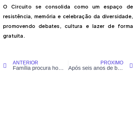
O Circuito se consolida como um espaço de
resistência, memória e celebração da diversidade,
promovendo debates, cultura e lazer de forma
gratuita.
ANTERIOR
PRÓXIMO
Família procura homem desaparecido após sair para fazer entrega no interior do Acre
Após seis anos de buscas no Acre, pai descobre que filho está preso em Brasília: “Muitas noites sem dormir”