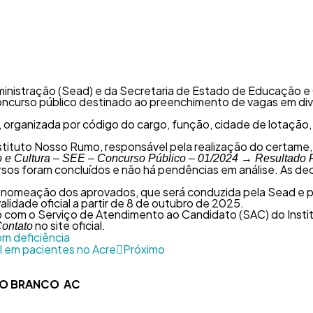
nistração (Sead) e da Secretaria de Estado de Educação e Cul
oncurso público destinado ao preenchimento de vagas em div
 organizada por código do cargo, função, cidade de lotação, 
 Instituto Nosso Rumo, responsável pela realização do certam
e Cultura – SEE – Concurso Público – 01/2024 → Resultado F
sos foram concluídos e não há pendências em análise. As deci
nomeação dos aprovados, que será conduzida pela Sead e pe
lidade oficial a partir de 8 de outubro de 2025.
o com o Serviço de Atendimento ao Candidato (SAC) do Inst
no site oficial.
ontato
com deficiência
l em pacientes no Acre
Próximo
RIO BRANCO AC