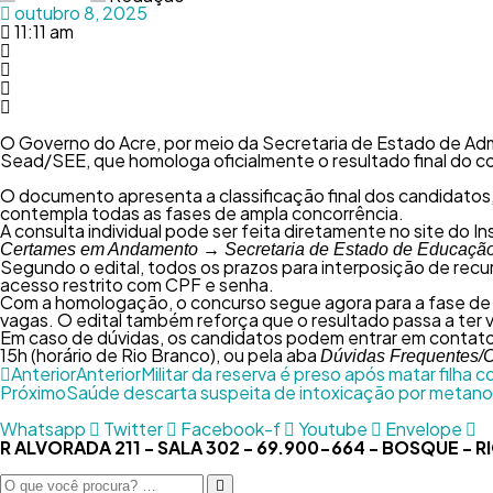
outubro 8, 2025
11:11 am
O Governo do Acre, por meio da Secretaria de Estado de Admi
Sead/SEE, que homologa oficialmente o resultado final do c
O documento apresenta a classificação final dos candidatos,
contempla todas as fases de ampla concorrência.
A consulta individual pode ser feita diretamente no site do
Certames em Andamento → Secretaria de Estado de Educação 
Segundo o edital, todos os prazos para interposição de recur
acesso restrito com CPF e senha.
Com a homologação, o concurso segue agora para a fase de 
vagas. O edital também reforça que o resultado passa a ter va
Em caso de dúvidas, os candidatos podem entrar em contat
15h (horário de Rio Branco), ou pela aba
Dúvidas Frequentes/C
Anterior
Anterior
Militar da reserva é preso após matar filha 
Próximo
Saúde descarta suspeita de intoxicação por metano
Whatsapp
Twitter
Facebook-f
Youtube
Envelope
R ALVORADA 211 - SALA 302 - 69.900-664 - BOSQUE - 