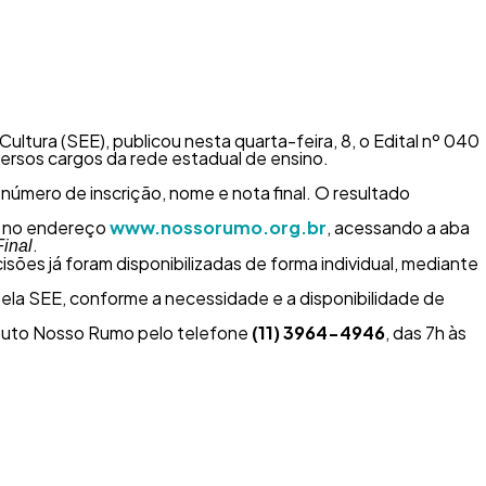
tura (SEE), publicou nesta quarta-feira, 8, o Edital nº 040
ersos cargos da rede estadual de ensino.
número de inscrição, nome e nota final. O resultado
e, no endereço
www.nossorumo.org.br
, acessando a aba
.
inal
sões já foram disponibilizadas de forma individual, mediante
la SEE, conforme a necessidade e a disponibilidade de
ituto Nosso Rumo pelo telefone
(11) 3964-4946
, das 7h às