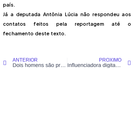
país.
Já a deputada Antônia Lúcia não respondeu aos
contatos feitos pela reportagem até o
fechamento deste texto.
ANTERIOR
PRÓXIMO
Dois homens são presos em Tarauacá por violência doméstica e descumprimento de medidas judiciais
Influenciadora digital é presa em nova fase de operação contra jogos de azar no Acre