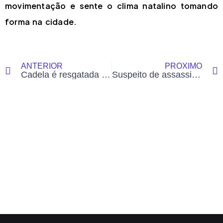
movimentação e sente o clima natalino tomando
forma na cidade.
ANTERIOR
PRÓXIMO
Cadela é resgatada de maus-tratos em Rodrigues Alves; tutora idosa vivia em situação de vulnerabilidade
Suspeito de assassinar integrante de facção durante bebedeira é preso em Tarauacá