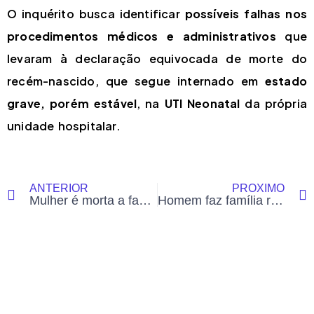
O inquérito busca identificar
possíveis falhas nos
procedimentos médicos e administrativos
que
levaram à declaração equivocada de morte do
recém-nascido, que segue internado em
estado
grave, porém estável
, na
UTI Neonatal
da própria
unidade hospitalar.
ANTERIOR
PRÓXIMO
Mulher é morta a facadas pelo marido, que comete suicídio em seguida, em Porto Acre
Homem faz família refém durante assalto e é preso pela Polícia Militar em Cruzeiro do Sul