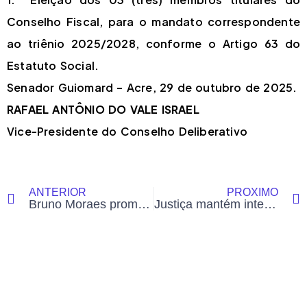
Conselho Fiscal, para o mandato correspondente
ao triênio 2025/2028, conforme o Artigo 63 do
Estatuto Social.
Senador Guiomard – Acre, 29 de outubro de 2025.
RAFAEL ANTÔNIO DO VALE ISRAEL
Vice-Presidente do Conselho Deliberativo
ANTERIOR
PRÓXIMO
Bruno Moraes promove ato solene histórico pelos 60 anos do Progressistas com Gladson, Mailza e Alysson Bestene na Câmara Municipal de Rio Branco
Justiça mantém internação de adolescente que causou acidente com duas mortes em Sena Madureira