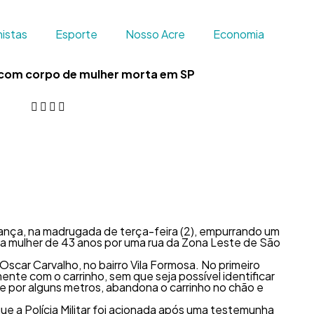
istas
Esporte
Nosso Acre
Economia
com corpo de mulher morta em SP
ança, na madrugada de terça-feira (2), empurrando um
a mulher de 43 anos por uma rua da Zona Leste de São
scar Carvalho, no bairro Vila Formosa. No primeiro
te com o carrinho, sem que seja possível identificar
ue por alguns metros, abandona o carrinho no chão e
ue a Polícia Militar foi acionada após uma testemunha