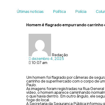
Últimas noticias
Política
Polícia
Colun
Homem é flagrado empurrando carrinho 
Redação
dezembro 4, 2025
10:07 am
Um homem foi flagrado por câmeras de segur
carrinho de supermercado com o corpo de um
Paulo.
As imagens foram registradas na Rua General O
vídeo, o homem aparece caminhando normalmen
o que havia dentro. Em outro ângulo, ele seg
foge do local.
A Secretaria da Segurança Pública informou q