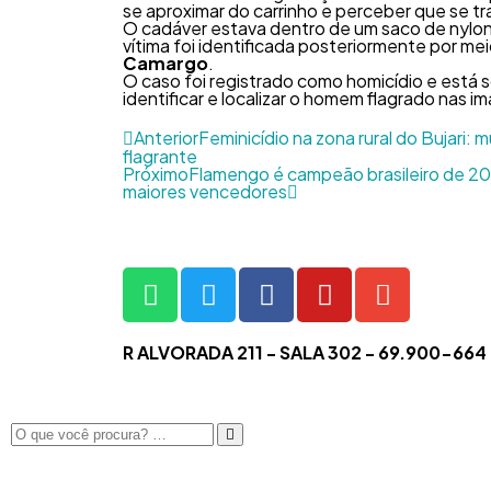
se aproximar do carrinho e perceber que se t
O cadáver estava dentro de um saco de nylon 
vítima foi identificada posteriormente por 
Camargo
.
O caso foi registrado como homicídio e está so
identificar e localizar o homem flagrado nas i
Anterior
Feminicídio na zona rural do Bujari: 
flagrante
Próximo
Flamengo é campeão brasileiro de 202
maiores vencedores
R ALVORADA 211 - SALA 302 - 69.900-66