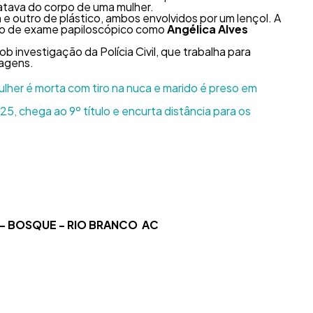
ratava do corpo de uma mulher.
e outro de plástico, ambos envolvidos por um lençol. A
meio de exame papiloscópico como
Angélica Alves
b investigação da Polícia Civil, que trabalha para
magens.
mulher é morta com tiro na nuca e marido é preso em
5, chega ao 9º título e encurta distância para os
4 - BOSQUE - RIO BRANCO AC