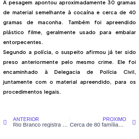
A pesagem apontou aproximadamente 30 gramas
de material semelhante à cocaína e cerca de 40
gramas de maconha. Também foi apreendido
plástico filme, geralmente usado para embalar
entorpecentes.
Segundo a polícia, o suspeito afirmou já ter sido
preso anteriormente pelo mesmo crime. Ele foi
encaminhado à Delegacia de Polícia Civil,
juntamente com o material apreendido, para os
procedimentos legais.
ANTERIOR
PRÓXIMO
Rio Branco registra chuva equivalente a oito dias e Rio Acre sobe mais de 2 metros em 24 horas
Cerca de 80 famílias vivem sob risco de deslizamento de terra no Papouco, em Rio Branco