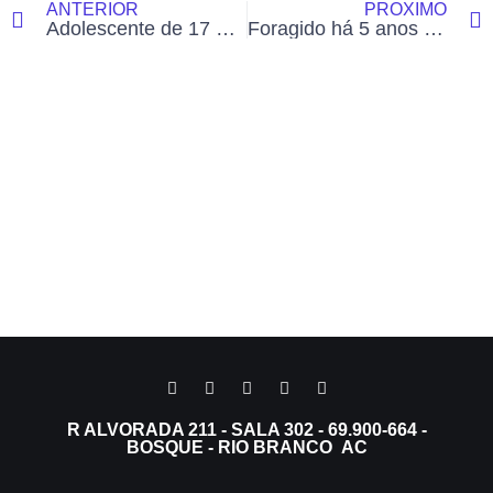
ANTERIOR
PRÓXIMO
Adolescente de 17 anos é apreendido e comparsa preso por homicídio a tiros em Rio Branco
Foragido há 5 anos é capturado no AM suspeito de estuprar criança no Acre
R ALVORADA 211 - SALA 302 - 69.900-664 -
BOSQUE - RIO BRANCO AC