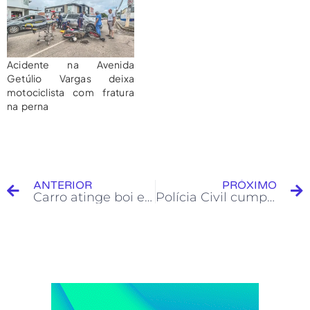
Acidente na Avenida
Getúlio Vargas deixa
motociclista com fratura
na perna
ANTERIOR
PRÓXIMO
Carro atinge boi e bloqueia trecho da BR-364 entre Rodrigues Alves e Cruzeiro do Sul
Polícia Civil cumpre quatro mandados de prisão em operação realizada em Tarauacá