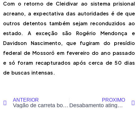
Com o retorno de Cleidivar ao sistema prisional
acreano, a expectativa das autoridades é de que
outros detentos também sejam reconduzidos ao
estado. A exceção são Rogério Mendonça e
Davidson Nascimento, que fugiram do presídio
federal de Mossoró em fevereiro do ano passado
e só foram recapturados após cerca de 50 dias
de buscas intensas.
ANTERIOR
PRÓXIMO
Vagão de carreta boiadeira se solta, tomba e interdita rodovia entre Sena Madureira e Rio Branco
Desabamento atinge quarto durante madrugada de chuva forte em Rio Branco; veja o vídeo