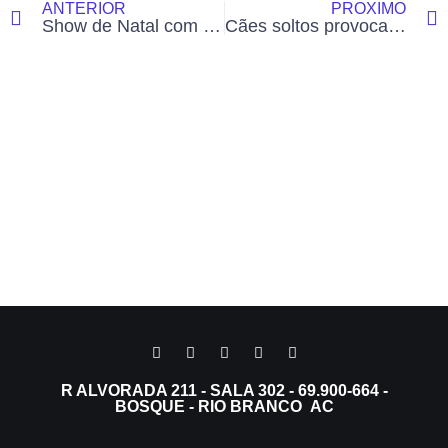
ANTERIOR
PRÓXIMO
Show de Natal com 600 drones reúne moradores na Gameleira e custa R$ 747 mil à Prefeitura de Rio Branco; veja o vídeo
Cães soltos provocam queda de motociclista em rua de Tarauacá
R ALVORADA 211 - SALA 302 - 69.900-664 -
BOSQUE - RIO BRANCO AC