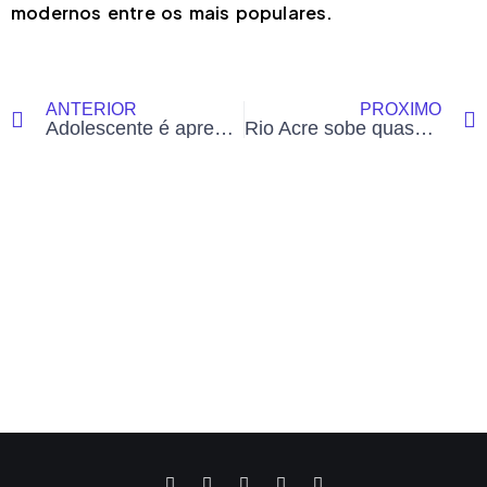
modernos entre os mais populares.
ANTERIOR
PRÓXIMO
Adolescente é apreendida após agredir a mãe durante conflito familiar em Cruzeiro do Sul
Rio Acre sobe quase 5 metros em uma semana e se aproxima da cota de alerta em Rio Branco