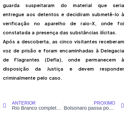
guarda suspeitaram do material que seria
entregue aos detentos e decidiram submetê-lo à
verificação no aparelho de raio-X, onde foi
constatada a presença das substâncias ilícitas.
Após a descoberta, as cinco visitantes receberam
voz de prisão e foram encaminhadas à Delegacia
de Flagrantes (Defla), onde permanecem à
disposição da Justiça e devem responder
criminalmente pelo caso.
ANTERIOR
PRÓXIMO
Rio Branco completa 143 anos e celebra trajetória que começou em um seringal às margens do rio Acre
Bolsonaro passa por novo procedimento para conter crise de soluços e pode voltar ao centro cirúrgico