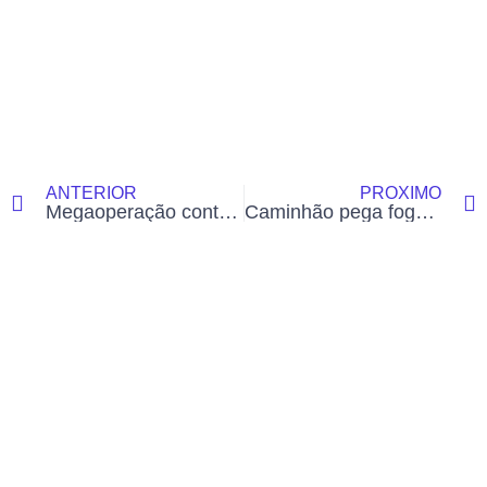
ANTERIOR
PRÓXIMO
Megaoperação contra o Comando Vermelho mobiliza forças de segurança e cumpre cerca de 100 mandados no Acre
Caminhão pega fogo dentro de armazém e mobiliza Bombeiros em Tarauacá