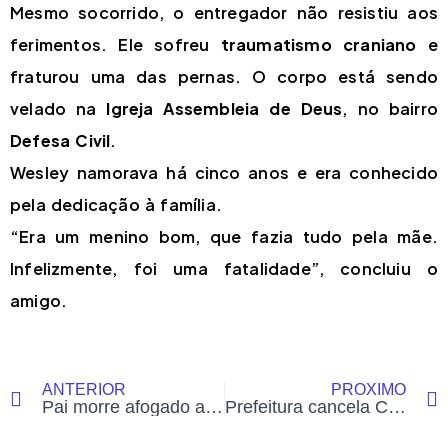
Mesmo socorrido, o entregador não resistiu aos
ferimentos. Ele sofreu
traumatismo craniano
e
fraturou uma das pernas. O corpo está sendo
velado na
Igreja Assembleia de Deus
, no bairro
Defesa Civil
.
Wesley namorava há cinco anos e era conhecido
pela dedicação à família.
“Era um menino bom, que fazia tudo pela mãe.
Infelizmente, foi uma fatalidade”, concluiu o
amigo.
ANTERIOR
PRÓXIMO
Pai morre afogado ao salvar filhas no mar em Fortaleza; sobrinho de deputada federal do Acre
Prefeitura cancela Carnaval 2026 em Mâncio Lima devido a obras e questões de segurança