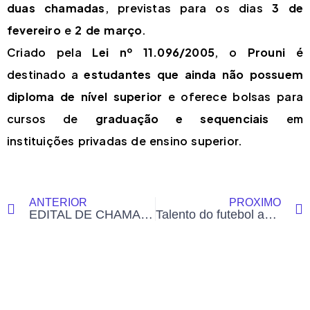
duas chamadas
, previstas para os dias
3 de
fevereiro
e
2 de março
.
Criado pela
Lei nº 11.096/2005
, o
Prouni
é
destinado a
estudantes que ainda não possuem
diploma de nível superior
e oferece bolsas para
cursos de
graduação e sequenciais
em
instituições privadas de ensino superior.
ANTERIOR
PRÓXIMO
EDITAL DE CHAMAMENTO
Talento do futebol acreano morre aos 21 anos após tragédia em estrada rural de Cruzeiro do Sul