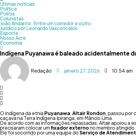
Últimas noticias
Política
Polícia
Colunistas
João Andante: Entre um corredor e outro
Jurídico por Leonardo Vasconcelos
Esporte
Nosso Acre
Economia
Indígena Puyanawa é baleado acidentalmente dur
Redação
janeiro 27, 2026
10:54 am
O indígena da etnia
Puyanawa
,
Altair Rondon
, passou por 
caçava na Terra Indígena Ipiranga, em Mâncio Lima.
De acordo com as informações repassadas, Altair apoiou a esp
precisaram colocar um
fixador externo
no membro atingido.
Ele foi socorrido por uma equipe do
Serviço de Atendiment