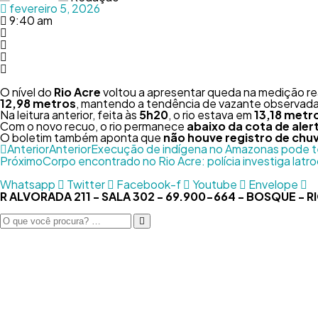
fevereiro 5, 2026
9:40 am
O nível do
Rio Acre
voltou a apresentar queda na medição re
12,98 metros
, mantendo a tendência de vazante observad
Na leitura anterior, feita às
5h20
, o rio estava em
13,18 metr
Com o novo recuo, o rio permanece
abaixo da cota de aler
O boletim também aponta que
não houve registro de chuv
Anterior
Anterior
Execução de indígena no Amazonas pode te
Próximo
Corpo encontrado no Rio Acre: polícia investiga latr
Whatsapp
Twitter
Facebook-f
Youtube
Envelope
R ALVORADA 211 - SALA 302 - 69.900-664 - BOSQUE - 