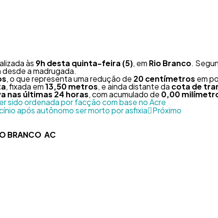
alizada às
9h desta quinta-feira (5)
, em
Rio Branco
. Segu
a desde a madrugada.
os
, o que representa uma redução de
20 centímetros
em pou
ta
, fixada em
13,50 metros
, e ainda distante da
cota de tr
a nas últimas 24 horas
, com acumulado de
0,00 milímetr
r sido ordenada por facção com base no Acre
ocínio após autônomo ser morto por asfixia
Próximo
RIO BRANCO AC