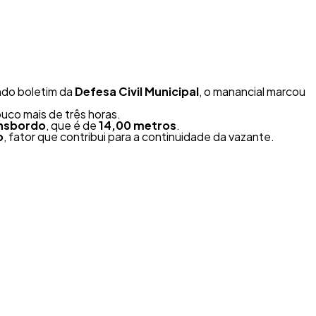
ndo boletim da
Defesa Civil Municipal
, o manancial marcou
co mais de três horas.
ansbordo
, que é de
14,00 metros
.
o
, fator que contribui para a continuidade da vazante.