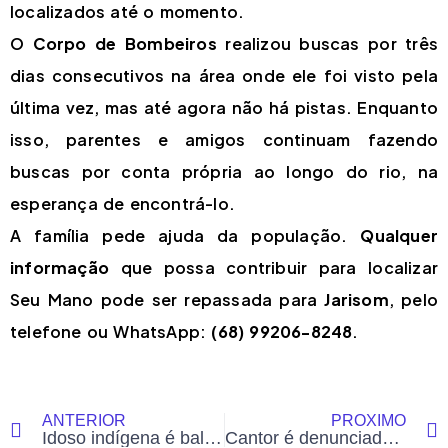
localizados até o momento.
O
Corpo de Bombeiros
realizou buscas por três
dias consecutivos na área onde ele foi visto pela
última vez, mas até agora não há pistas. Enquanto
isso, parentes e amigos continuam fazendo
buscas por conta própria ao longo do rio, na
esperança de encontrá-lo.
A família pede ajuda da população.
Qualquer
informação
que possa contribuir para localizar
Seu Mano pode ser repassada para
Jarisom
, pelo
telefone ou WhatsApp:
(68) 99206-8248
.
ANTERIOR
PRÓXIMO
Idoso indígena é baleado por armadilha deixada por caçadores ilegais dentro de terra indígena no Acre
Cantor é denunciado por agressão em posto de combustíveis no Bujari; artista nega e diz que foi provocado