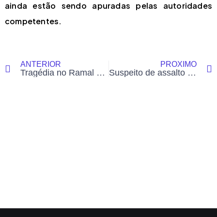
ainda estão sendo apuradas pelas autoridades
competentes.
ANTERIOR
PRÓXIMO
Tragédia no Ramal dos Caracas: briga entre amigos após bebedeira termina em morte
Suspeito de assalto morre após confronto com a PM na zona rural de Brasiléia