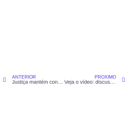
ANTERIOR
PRÓXIMO
Justiça mantém condenação de homem que matou e esquartejou jovem em Brasiléia
Veja o vídeo: discussão entre servidor do TCE e vizinha termina em agressão em Rio Branco