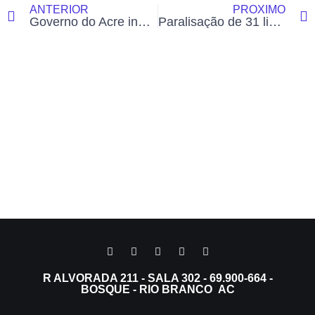
ANTERIOR
PRÓXIMO
Governo do Acre inaugura espaço provisório para idosos do Lar Vicentino durante reforma de R$ 2,4 milhões
Paralisação de 31 linhas de ônibus em Rio Branco gera crise no transporte e preocupa passageiros
R ALVORADA 211 - SALA 302 - 69.900-664 -
BOSQUE - RIO BRANCO AC