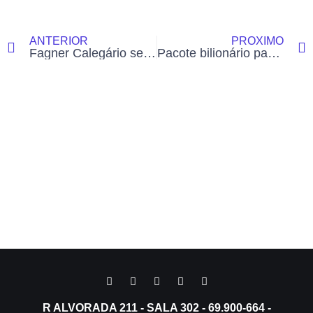
ANTERIOR
PRÓXIMO
Fagner Calegário se filia ao União Progressista e passa a integrar base política da futura governadora Mailza Assis
Pacote bilionário para o Acre: ministro anuncia obras na BR-364 e destaca articulação de Jorge Viana
R ALVORADA 211 - SALA 302 - 69.900-664 -