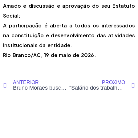
Amado e discussão e aprovação do seu Estatuto
Social;
A participação é aberta a todos os interessados
na constituição e desenvolvimento das atividades
institucionais da entidade.
Rio Branco/AC, 19 de maio de 2026.
ANTERIOR
PRÓXIMO
Bruno Moraes busca referência nacional para implantar parques sensoriais e inclusivos em Rio Branco
“Salário dos trabalhadores terceirizados junto com os servidores públicos”. Deputado Calegário e Vereador Bruno reafirmam compromisso com a categoria em sessão solene em homenagem aos trabalhadores na casa do povo.